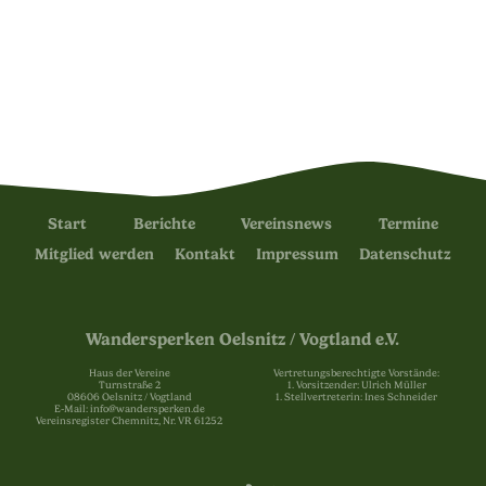
Start
Berichte
Vereinsnews
Termine
Mitglied werden
Kontakt
Impressum
Datenschutz
Wandersperken Oelsnitz / Vogtland e.V.
Haus der Vereine
Vertretungsberechtigte Vorstände:
Turnstraße 2
1. Vorsitzender: Ulrich Müller
08606 Oelsnitz / Vogtland
1. Stellvertreterin: Ines Schneider
E-Mail: info@wandersperken.de
Vereinsregister Chemnitz, Nr. VR 61252