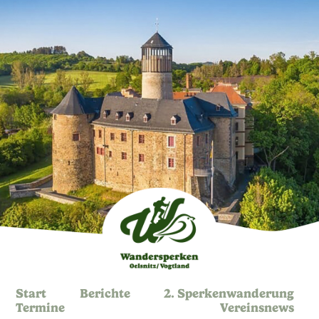
Start
Berichte
2. Sperkenwanderung
Termine
Vereinsnews