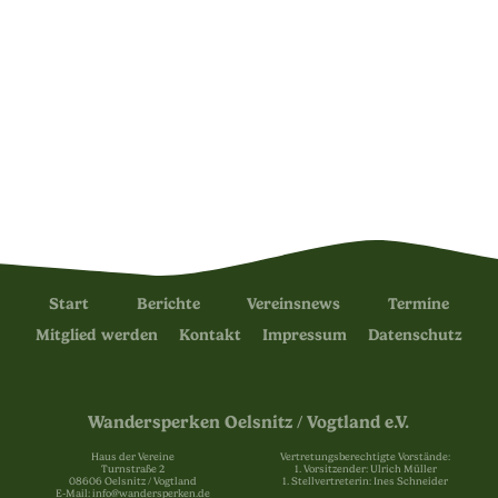
Start
Berichte
Vereinsnews
Termine
Mitglied werden
Kontakt
Impressum
Datenschutz
Wandersperken Oelsnitz / Vogtland e.V.
Haus der Vereine
Vertretungsberechtigte Vorstände:
Turnstraße 2
1. Vorsitzender: Ulrich Müller
08606 Oelsnitz / Vogtland
1. Stellvertreterin: Ines Schneider
E-Mail: info@wandersperken.de