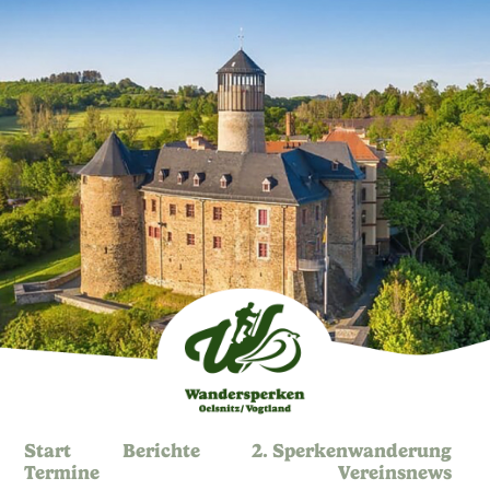
Start
Berichte
2. Sperkenwanderung
Termine
Vereinsnews