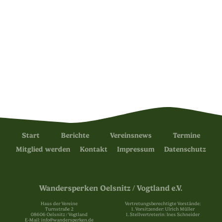
Start
Berichte
Vereinsnews
Termine
Mitglied werden
Kontakt
Impressum
Datenschutz
Wandersperken Oelsnitz / Vogtland e.V.
Haus der Vereine
Vertretungsberechtigte Vorstände:
Turnstraße 2
1. Vorsitzender: Ulrich Müller
08606 Oelsnitz / Vogtland
1. Stellvertreterin: Ines Schneider
E-Mail: info@wandersperken.de