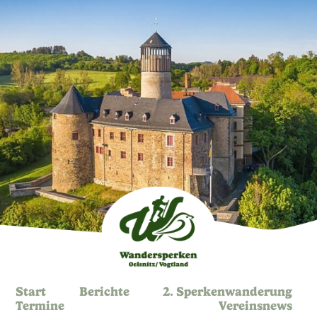
Start
Berichte
2. Sperkenwanderung
Termine
Vereinsnews