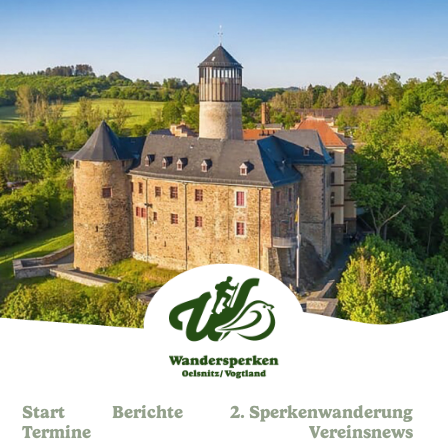
Start
Berichte
2. Sperkenwanderung
Termine
Vereinsnews