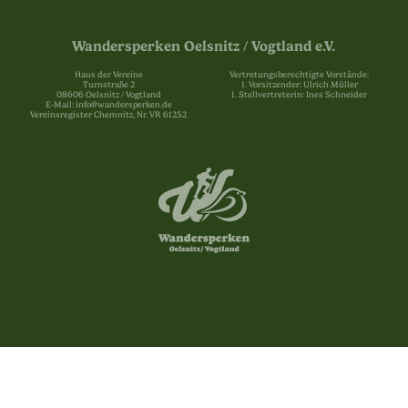
Wandersperken Oelsnitz / Vogtland e.V.
Haus der Vereine
Vertretungsberechtigte Vorstände:
Turnstraße 2
1. Vorsitzender: Ulrich Müller
08606 Oelsnitz / Vogtland
1. Stellvertreterin: Ines Schneider
E-Mail: info@wandersperken.de
Vereinsregister Chemnitz, Nr. VR 61252