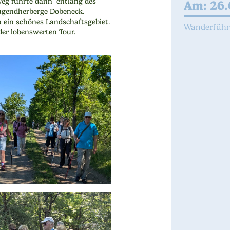
Weg führte dann entlang des
Am: 26.
ugendherberge Dobeneck.
n ein schönes Landschaftsgebiet.
Wanderführe
der lobenswerten Tour.