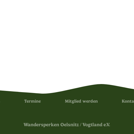
s
Termine
Mitglied werden
Konta
Wandersperken Oelsnitz / Vogtland e.V.