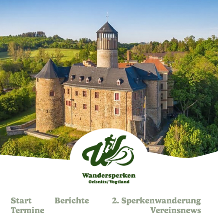
Start
Berichte
2. Sperkenwanderung
Termine
Vereinsnews