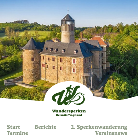
Start
Berichte
2. Sperkenwanderung
Termine
Vereinsnews