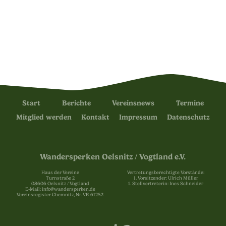
Start
Berichte
Vereinsnews
Termine
Mitglied werden
Kontakt
Impressum
Datenschutz
Wandersperken Oelsnitz / Vogtland e.V.
Haus der Vereine
Vertretungsberechtigte Vorstände:
Turnstraße 2
1. Vorsitzender: Ulrich Müller
08606 Oelsnitz / Vogtland
1. Stellvertreterin: Ines Schneider
E-Mail: info@wandersperken.de
Vereinsregister Chemnitz, Nr. VR 61252