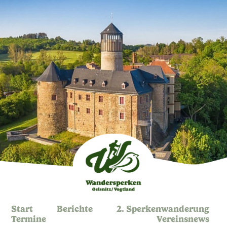
Start
Berichte
2. Sperkenwanderung
Termine
Vereinsnews