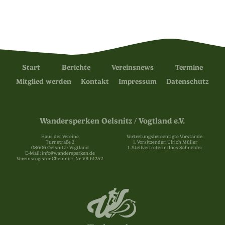
Start
Berichte
Vereinsnews
Termine
Mitglied werden
Kontakt
Impressum
Datenschutz
Wandersperken Oelsnitz / Vogtland e.V.
Haus der Vereine
Vertretungsberechtigte Vorstände:
Turnstraße 2
1. Vorsitzender: Ulrich Müller
08606 Oelsnitz / Vogtland
1. Stellvertreterin: Ines Schneider
E-Mail: info@wandersperken.de
Vereinsregister Chemnitz, Nr. VR 61252