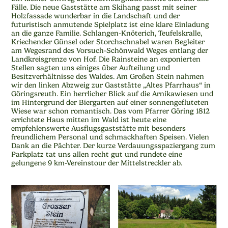
Fälle. Die neue Gaststätte am Skihang passt mit seiner
Holzfassade wunderbar in die Landschaft und der
futuristisch anmutende Spielplatz ist eine klare Einladung
an die ganze Familie. Schlangen-Knöterich, Teufelskralle,
Kriechender Günsel oder Storchschnabel waren Begleiter
am Wegesrand des Vorsuch-Schönwald Weges entlang der
Landkreisgrenze von Hof. Die Rainsteine an exponierten
Stellen sagten uns einiges über Aufteilung und
Besitzverhältnisse des Waldes. Am Großen Stein nahmen
wir den linken Abzweig zur Gaststätte „Altes Pfarrhaus“ in
Göringsreuth. Ein herrlicher Blick auf die Arnikawiesen und
im Hintergrund der Biergarten auf einer sonnengefluteten
Wiese war schon romantisch. Das vom Pfarrer Göring 1812
errichtete Haus mitten im Wald ist heute eine
empfehlenswerte Ausflugsgaststätte mit besonders
freundlichem Personal und schmackhaften Speisen. Vielen
Dank an die Pächter. Der kurze Verdauungsspaziergang zum
Parkplatz tat uns allen recht gut und rundete eine
gelungene 9 km-Vereinstour der Mittelstreckler ab.