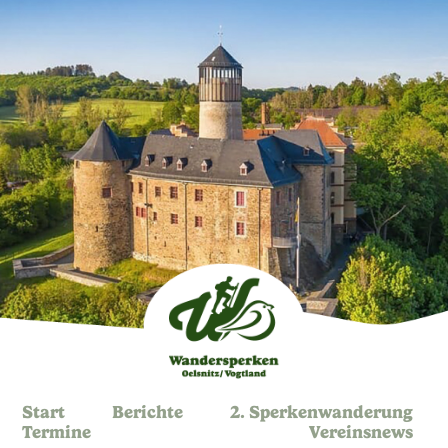
Start
Berichte
2. Sperkenwanderung
Termine
Vereinsnews