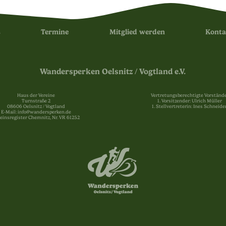
s
Termine
Mitglied werden
Konta
Wandersperken Oelsnitz / Vogtland e.V.
Haus der Vereine
Vertretungsberechtigte Vorstände
Turnstraße 2
1. Vorsitzender: Ulrich Müller
08606 Oelsnitz / Vogtland
1. Stellvertreterin: Ines Schneide
E-Mail: info@wandersperken.de
einsregister Chemnitz, Nr. VR 61252