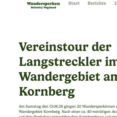
Start
Berichte
2
Vereinstour der
Langstreckler i
Wandergebiet a
Kornberg
Am Samstag den 13.06.26 gingen 20 Wandersperkinnen 
Wandergebiet Kornberg. Nach einer ca. 40-minütigen Anr
auf dem Parkplatz gegenüber dem Kornberghaus auf ei