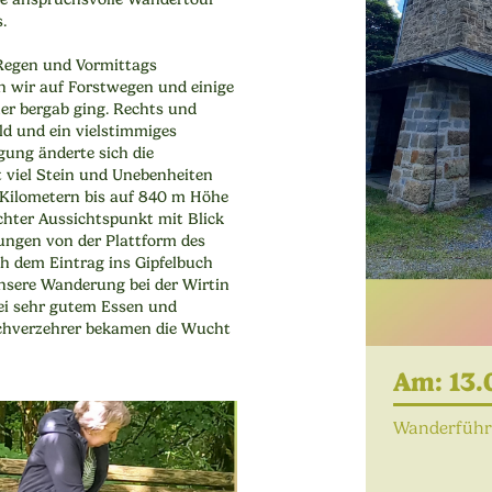
.
 Regen und Vormittags
n wir auf Forstwegen und einige
her bergab ging. Rechts und
ld und ein vielstimmiges
gung änderte sich die
 viel Stein und Unebenheiten
 Kilometern bis auf 840 m Höhe
chter Aussichtspunkt mit Blick
tungen von der Plattform des
h dem Eintrag ins Gipfelbuch
unsere Wanderung bei der Wirtin
ei sehr gutem Essen und
ichverzehrer bekamen die Wucht
Am: 13.
Wanderführe