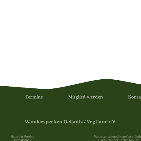
s
Termine
Mitglied werden
Konta
Wandersperken Oelsnitz / Vogtland e.V.
Haus der Vereine
Vertretungsberechtigte Vorstände
Turnstraße 2
1. Vorsitzender: Ulrich Müller