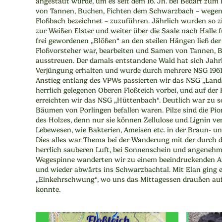
angestaut wurde, um es seit dem 16. Jh. bei Bedarf zum
von Tannen, Buchen, Fichten dem Schwarzbach – wegen 
Floßbach bezeichnet – zuzuführen. Jährlich wurden so
zur Weißen Elster und weiter über die Saale nach Halle f
frei gewordenen „Blößen“ an den steilen Hängen ließ der 
Floßvorsteher war, bearbeiten und Samen von Tannen, B
ausstreuen. Der damals entstandene Wald hat sich Jahr
Verjüngung erhalten und wurde durch mehrere NSG 1961 
Anstieg entlang des VPWs passierten wir das NSG „Lan
herrlich gelegenen Oberen Floßteich vorbei, und auf de
erreichten wir das NSG „Hüttenbach“. Deutlich war zu s
Bäumen von Porlingen befallen waren. Pilze sind die Pi
des Holzes, denn nur sie können Zellulose und Lignin v
Lebewesen, wie Bakterien, Ameisen etc. in der Braun- u
Dies alles war Thema bei der Wanderung mit der durch 
herrlich sauberen Luft, bei Sonnenschein und angenehm
Wegespinne wanderten wir zu einem beeindruckenden A
und wieder abwärts ins Schwarzbachtal. Mit Elan ging 
„Einkehrschwung“, wo uns das Mittagessen draußen auf 
konnte.