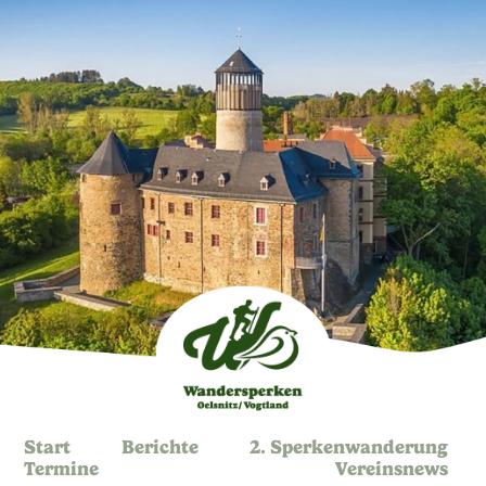
Start
Berichte
2. Sperkenwanderung
Termine
Vereinsnews