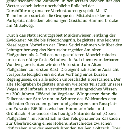
gemeinschaftliche Wandern. In den letzten Wochen hat das
Wetter jedoch keine unerhebliche Rolle bei der
Durchführung unserer Vereinstouren gespielt. Mit 17
Teilnehmern startete die Gruppe der Mittelstreckler am
Parkplatz nahe dem ehemaligen Gasthaus Hammerbrücke
am Mittelweg.
Durch das Naturschutzgebiet Muldenwiesen, entlang der
Zwickauer Mulde bis Friedrichsgrün, begleitete uns leichter
Nieselregen. Vorbei an der Firma Seidel nahmen wir über den
Lehmgrubenweg das Naturschutzgebiet Am Alten
Floßgraben als 2. Teil des neu gestalteten Moorlehrpfades
unter das nötige feste Schuhwerk. Auf einem wunderbaren
Waldweg erreichten wir den Unterstand am Alten
Floßgraben zur ersten Rast. Die eigentlich schöne Aussicht
versperrte lediglich ein dichter Vorhang eines kurzen
Regengusses, den alle jedoch unbeschadet überstanden. Der
alte Floßgraben begleitete uns ein weiteres Teilstück unseres
Weges und Infotafeln vermittelten umfangreiches Wissen
zu 300 Jahren Flößerei im Vogtland. Wir querten dann die
Falkensteiner Straße um im Schutze des Waldrandes dem
nächsten Guss zu entgehen und gelangten zum Rastplatz
am Fuße der Rißfälle zwischen Hammerbrücke und
Grünbach. Hier endete das heutige Naturdenkmal „Oberer
Floßgraben“ mit künstlich in den Fels gehauenen Kaskaden
zur Überbrückung eines Höhenunterschiedes zwischen
Floßgraben und der weiterführenden Weißen Göltzsch. Über