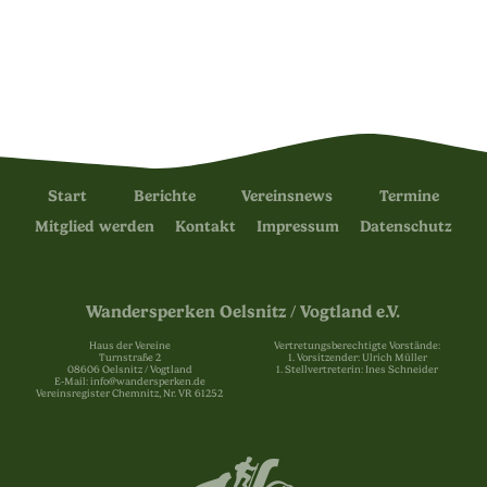
Start
Berichte
Vereinsnews
Termine
Mitglied werden
Kontakt
Impressum
Datenschutz
Wandersperken Oelsnitz / Vogtland e.V.
Haus der Vereine
Vertretungsberechtigte Vorstände:
Turnstraße 2
1. Vorsitzender: Ulrich Müller
08606 Oelsnitz / Vogtland
1. Stellvertreterin: Ines Schneider
E-Mail: info@wandersperken.de
Vereinsregister Chemnitz, Nr. VR 61252