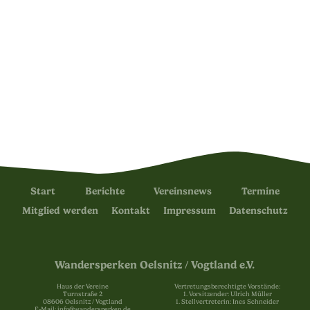
Start
Berichte
Vereinsnews
Termine
Mitglied werden
Kontakt
Impressum
Datenschutz
Wandersperken Oelsnitz / Vogtland e.V.
Haus der Vereine
Vertretungsberechtigte Vorstände:
Turnstraße 2
1. Vorsitzender: Ulrich Müller
08606 Oelsnitz / Vogtland
1. Stellvertreterin: Ines Schneider
E-Mail: info@wandersperken.de