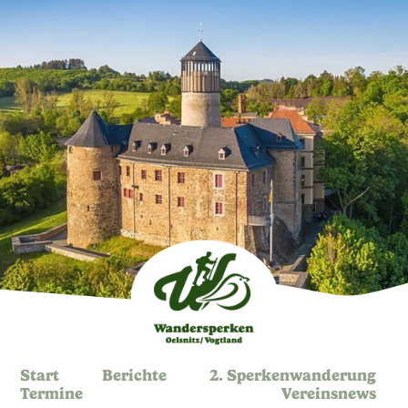
Start
Berichte
2. Sperkenwanderung
Termine
Vereinsnews