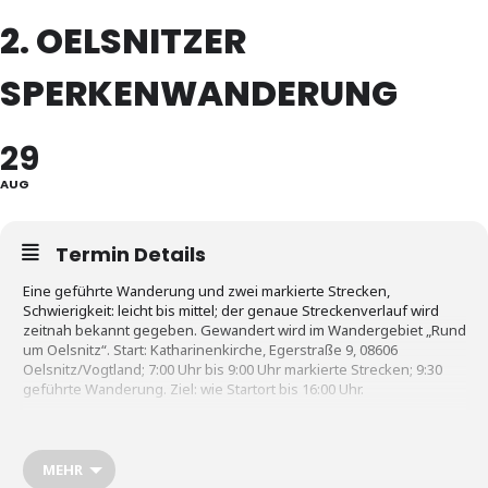
2. OELSNITZER
SPERKENWANDERUNG
29
AUG
Termin Details
Eine geführte Wanderung und zwei markierte Strecken,
Schwierigkeit: leicht bis mittel; der genaue Streckenverlauf wird
zeitnah bekannt gegeben. Gewandert wird im Wandergebiet „Rund
um Oelsnitz“. Start: Katharinenkirche, Egerstraße 9, 08606
Oelsnitz/Vogtland; 7:00 Uhr bis 9:00 Uhr markierte Strecken; 9:30
geführte Wanderung. Ziel: wie Startort bis 16:00 Uhr.
Moosmaa mit seiner Moosfraa unterwegs; Verpflegung an den
Kontrollpunkten, am Start-/Zielpunkt Imbiss- und
Getränkeversorgung.
MEHR