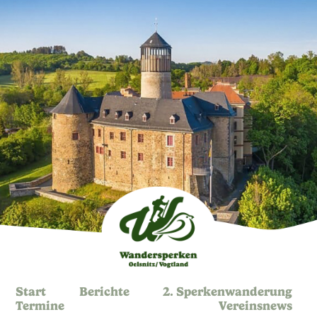
Start
Berichte
2. Sperkenwanderung
Termine
Vereinsnews