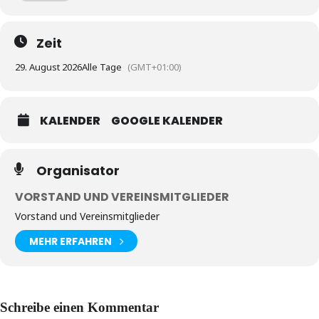
Parkmöglichkeiten am Parkplatz Elstergarten/Schwimmbad (ca. 200
m entfernt) sowie in den umliegenden Straßen.
Zeit
29. August 2026
Alle Tage
(GMT+01:00)
KALENDER
GOOGLE KALENDER
Organisator
VORSTAND UND VEREINSMITGLIEDER
Vorstand und Vereinsmitglieder
MEHR ERFAHREN
Schreibe einen Kommentar