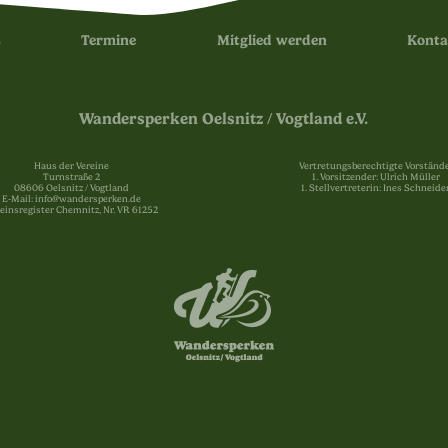
s
Termine
Mitglied werden
Konta
Wandersperken Oelsnitz / Vogtland e.V.
Haus der Vereine
Vertretungsberechtigte Vorstände
Turnstraße 2
1. Vorsitzender: Ulrich Müller
08606 Oelsnitz / Vogtland
1. Stellvertreterin: Ines Schneide
E-Mail: info@wandersperken.de
einsregister Chemnitz, Nr. VR 61252