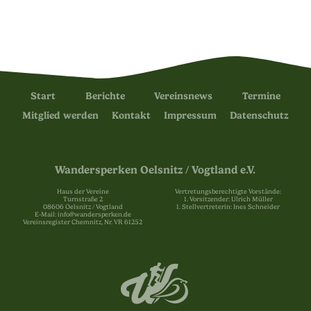
Start
Berichte
Vereinsnews
Termine
Mitglied werden
Kontakt
Impressum
Datenschutz
Wandersperken Oelsnitz / Vogtland e.V.
Haus der Vereine
Vertretungsberechtigte Vorstände:
Turnstraße 2
1. Vorsitzender: Ulrich Müller
08606 Oelsnitz / Vogtland
1. Stellvertreterin: Ines Schneider
E-Mail: info@wandersperken.de
Vereinsregister Chemnitz, Nr. VR 61252