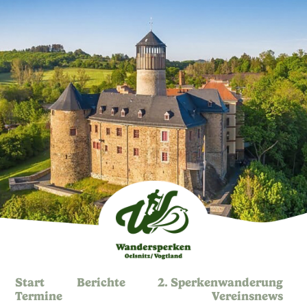
Start
Berichte
2. Sperkenwanderung
Termine
Vereinsnews