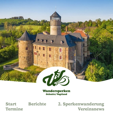
Start
Berichte
2. Sperkenwanderung
Termine
Vereinsnews