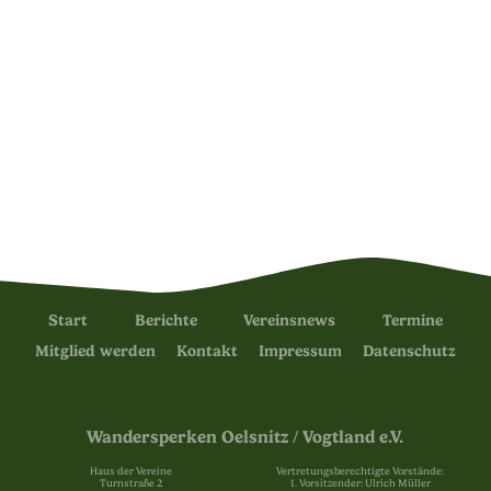
Start
Berichte
Vereinsnews
Termine
Mitglied werden
Kontakt
Impressum
Datenschutz
Wandersperken Oelsnitz / Vogtland e.V.
Haus der Vereine
Vertretungsberechtigte Vorstände:
Turnstraße 2
1. Vorsitzender: Ulrich Müller