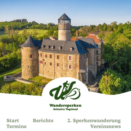
Start
Berichte
2. Sperkenwanderung
Termine
Vereinsnews