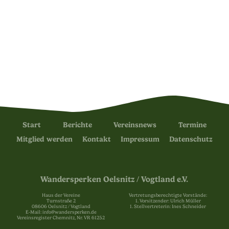
Start
Berichte
Vereinsnews
Termine
Mitglied werden
Kontakt
Impressum
Datenschutz
Wandersperken Oelsnitz / Vogtland e.V.
Haus der Vereine
Vertretungsberechtigte Vorstände:
Turnstraße 2
1. Vorsitzender: Ulrich Müller
08606 Oelsnitz / Vogtland
1. Stellvertreterin: Ines Schneider
E-Mail: info@wandersperken.de
Vereinsregister Chemnitz, Nr. VR 61252