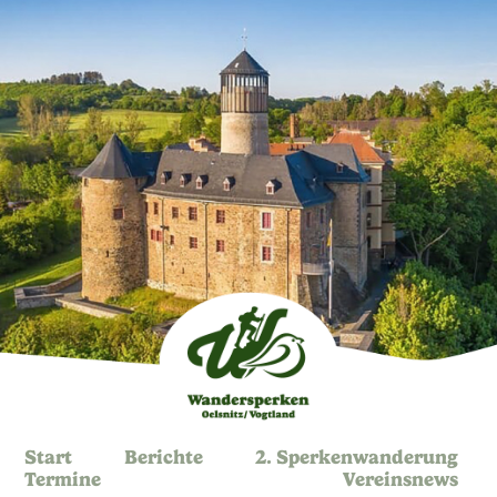
Start
Berichte
2. Sperkenwanderung
Termine
Vereinsnews