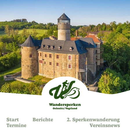
Start
Berichte
2. Sperkenwanderung
Termine
Vereinsnews