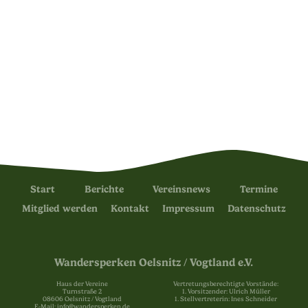
Start
Berichte
Vereinsnews
Termine
Mitglied werden
Kontakt
Impressum
Datenschutz
Wandersperken Oelsnitz / Vogtland e.V.
Haus der Vereine
Vertretungsberechtigte Vorstände:
Turnstraße 2
1. Vorsitzender: Ulrich Müller
08606 Oelsnitz / Vogtland
1. Stellvertreterin: Ines Schneider
E-Mail: info@wandersperken.de