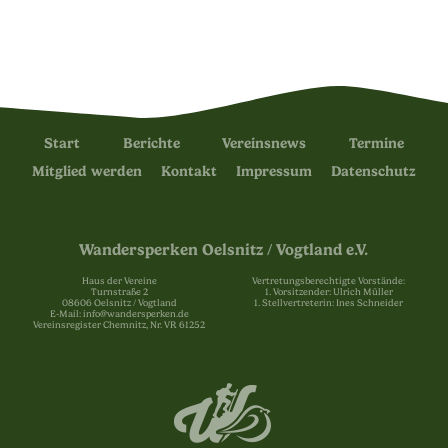
Start
Berichte
Vereinsnews
Termine
Mitglied werden
Kontakt
Impressum
Datenschutz
Wandersperken Oelsnitz / Vogtland e.V.
Haus der Vereine
Vertretungsberechtigte Vorstände:
Turnstraße 2
1. Vorsitzender: Ulrich Müller
08606 Oelsnitz / Vogtland
1. Stellvertreterin: Ines Schneider
E-Mail: info@wandersperken.de
Vereinsregister Chemnitz, Nr. VR 61252