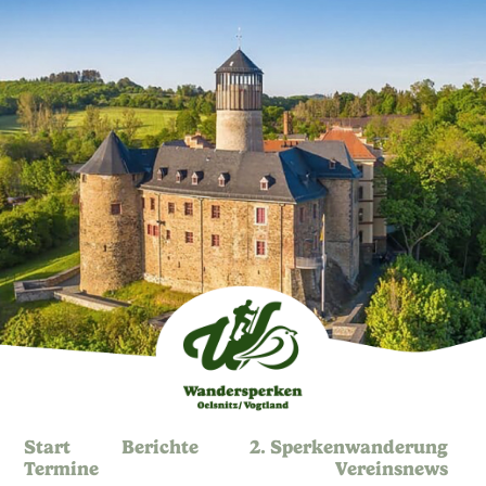
Start
Berichte
2. Sperkenwanderung
Termine
Vereinsnews